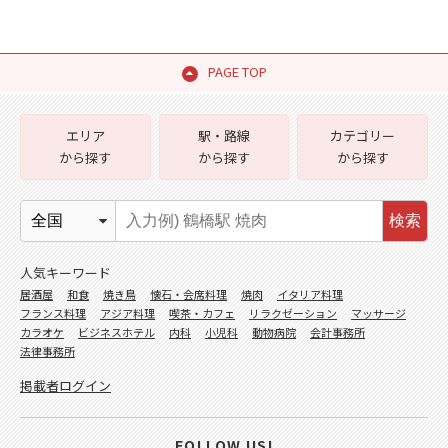
PAGE TOP
エリア
駅・路線
カテゴリー
から探す
から探す
から探す
検索
人気キーワード
居酒屋
和食
焼き鳥
懐石・会席料理
焼肉
イタリア料理
フランス料理
アジア料理
喫茶・カフェ
リラクゼーション
マッサージ
カラオケ
ビジネスホテル
内科
小児科
動物病院
会計事務所
法律事務所
掲載者ログイン
FOLLOW US!