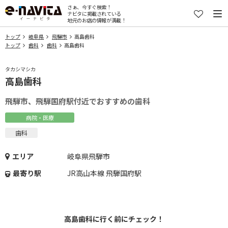
さぁ、今すぐ検索！
ナビタに掲載されている
地元のお店の情報が満載！
トップ
岐阜県
飛騨市
高島歯科
トップ
歯科
歯科
高島歯科
タカシマシカ
高島歯科
飛騨市、飛騨国府駅付近でおすすめの歯科
病院・医療
歯科
エリア
岐阜県飛騨市
最寄り駅
JR高山本線 飛騨国府駅
高島歯科に行く前にチェック！