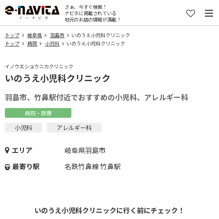
さぁ、今すぐ検索！
ナビタに掲載されている
地元のお店の情報が満載！
トップ
岐阜県
羽島市
いのうえ小児科クリニック
トップ
病院
小児科
いのうえ小児科クリニック
イノウエショウニカクリニック
いのうえ小児科クリニック
羽島市、竹鼻駅付近でおすすめの小児科、アレルギー科
病院・医療
小児科
アレルギー科
エリア
岐阜県羽島市
最寄り駅
名鉄竹鼻線 竹鼻駅
いのうえ小児科クリニックに行く前にチェック！