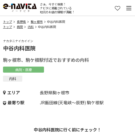
さぁ、今すぐ検索！
ナビタに掲載されている
地元のお店の情報が満載！
トップ
長野県
駒ヶ根市
中谷内科医院
トップ
病院
内科
中谷内科医院
ナカタニナイカイイン
中谷内科医院
駒ヶ根市、駒ケ根駅付近でおすすめの内科
病院・医療
内科
エリア
長野県駒ヶ根市
最寄り駅
JR飯田線(天竜峡～辰野) 駒ケ根駅
中谷内科医院に行く前にチェック！