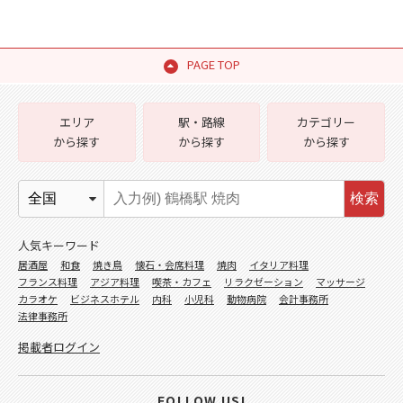
PAGE TOP
エリア
駅・路線
カテゴリー
から探す
から探す
から探す
検索
人気キーワード
居酒屋
和食
焼き鳥
懐石・会席料理
焼肉
イタリア料理
フランス料理
アジア料理
喫茶・カフェ
リラクゼーション
マッサージ
カラオケ
ビジネスホテル
内科
小児科
動物病院
会計事務所
法律事務所
掲載者ログイン
FOLLOW US!