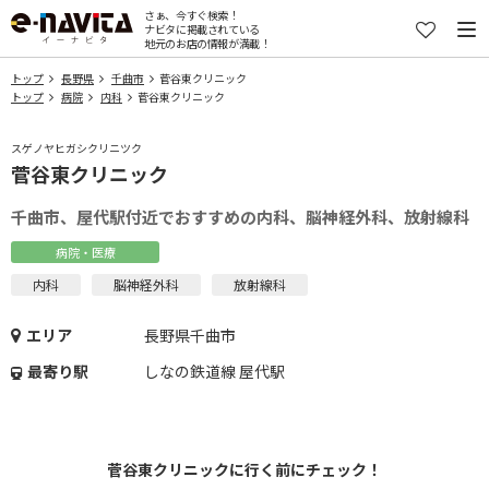
さぁ、今すぐ検索！
ナビタに掲載されている
地元のお店の情報が満載！
トップ
長野県
千曲市
菅谷東クリニック
トップ
病院
内科
菅谷東クリニック
スゲノヤヒガシクリニツク
菅谷東クリニック
千曲市、屋代駅付近でおすすめの内科、脳神経外科、放射線科
病院・医療
内科
脳神経外科
放射線科
エリア
長野県千曲市
最寄り駅
しなの鉄道線 屋代駅
菅谷東クリニックに行く前にチェック！