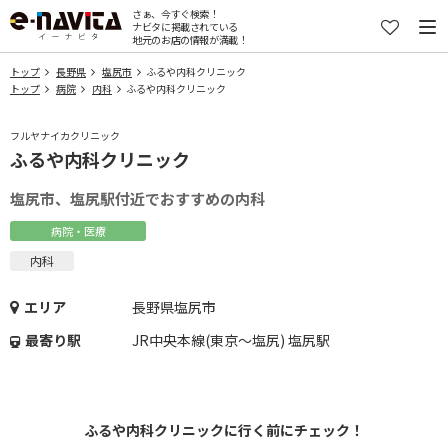
さぁ、今すぐ検索！
ナビタに掲載されている
地元のお店の情報が満載！
トップ
長野県
塩尻市
ふるや内科クリニック
トップ
病院
内科
ふるや内科クリニック
フルヤナイカクリニック
ふるや内科クリニック
塩尻市、塩尻駅付近でおすすめの内科
病院・医療
内科
エリア
長野県塩尻市
最寄り駅
JR中央本線(東京～塩尻) 塩尻駅
ふるや内科クリニックに行く前にチェック！