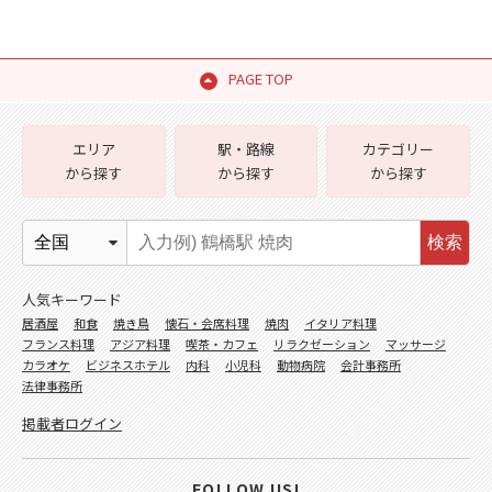
PAGE TOP
エリア
駅・路線
カテゴリー
から探す
から探す
から探す
検索
人気キーワード
居酒屋
和食
焼き鳥
懐石・会席料理
焼肉
イタリア料理
フランス料理
アジア料理
喫茶・カフェ
リラクゼーション
マッサージ
カラオケ
ビジネスホテル
内科
小児科
動物病院
会計事務所
法律事務所
掲載者ログイン
FOLLOW US!