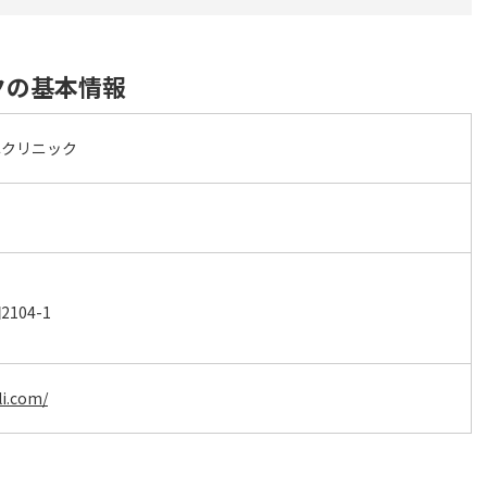
クの基本情報
ふクリニック
104-1
li.com/