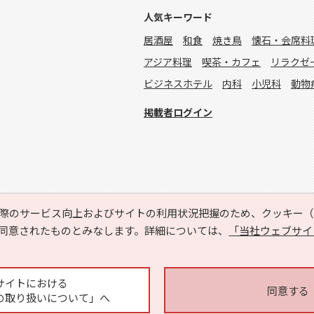
人気キーワード
居酒屋
和食
焼き鳥
懐石・会席料
アジア料理
喫茶・カフェ
リラクゼ
ビジネスホテル
内科
小児科
動物
掲載者ログイン
際のサービス向上およびサイトの利用状況把握のため、クッキー（C
同意されたものとみなします。詳細については、
「当社ウェブサイ
Copyright © HYOJITO.Co.,Ltd. All Rights Reserved.
サイトにおける
同意する
の取り扱いについて」へ