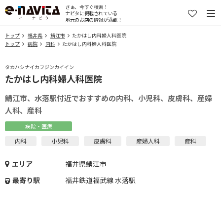
さぁ、今すぐ検索！
ナビタに掲載されている
地元のお店の情報が満載！
トップ
福井県
鯖江市
たかはし内科婦人科医院
トップ
病院
内科
たかはし内科婦人科医院
タカハシナイカフジンカイイン
たかはし内科婦人科医院
鯖江市、水落駅付近でおすすめの内科、小児科、皮膚科、産婦
人科、産科
病院・医療
内科
小児科
皮膚科
産婦人科
産科
エリア
福井県鯖江市
最寄り駅
福井鉄道福武線 水落駅