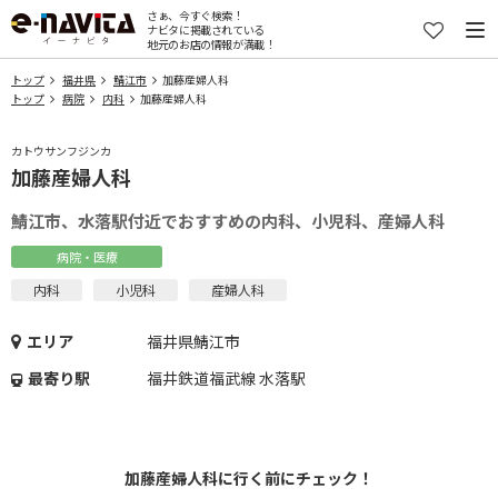
さぁ、今すぐ検索！
ナビタに掲載されている
地元のお店の情報が満載！
トップ
福井県
鯖江市
加藤産婦人科
トップ
病院
内科
加藤産婦人科
カトウサンフジンカ
加藤産婦人科
鯖江市、水落駅付近でおすすめの内科、小児科、産婦人科
病院・医療
内科
小児科
産婦人科
エリア
福井県鯖江市
最寄り駅
福井鉄道福武線 水落駅
加藤産婦人科に行く前にチェック！