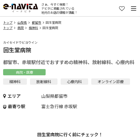
さぁ、今すぐ検索！
ナビタに掲載されている
地元のお店の情報が満載！
トップ
山梨県
都留市
回生堂病院
トップ
病院
精神科
回生堂病院
カイセイドウビヨウイン
回生堂病院
都留市、赤坂駅付近でおすすめの精神科、放射線科、心療内科
病院・医療
精神科
放射線科
心療内科
オンライン診療
エリア
山梨県都留市
最寄り駅
富士急行線 赤坂駅
回生堂病院に行く前にチェック！