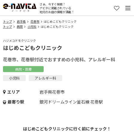
さぁ、今すぐ検索！
ナビタに掲載されている
地元のお店の情報が満載！
トップ
岩手県
花巻市
はじめこどもクリニック
トップ
病院
小児科
はじめこどもクリニック
ハジメコドモクリニツク
はじめこどもクリニック
花巻市、花巻駅付近でおすすめの小児科、アレルギー科
病院・医療
小児科
アレルギー科
エリア
岩手県花巻市
最寄り駅
銀河ドリームライン釜石線 花巻駅
はじめこどもクリニックに行く前にチェック！