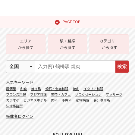
PAGE TOP
エリア
駅・路線
カテゴリー
から探す
から探す
から探す
検索
人気キーワード
居酒屋
和食
焼き鳥
懐石・会席料理
焼肉
イタリア料理
フランス料理
アジア料理
喫茶・カフェ
リラクゼーション
マッサージ
カラオケ
ビジネスホテル
内科
小児科
動物病院
会計事務所
法律事務所
掲載者ログイン
FOLLOW US!