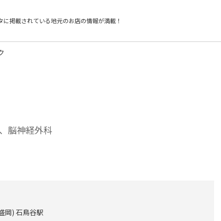
タに掲載されている
地元のお店の情報が満載！
ク
、脳神経外科
盛岡) 石鳥谷駅