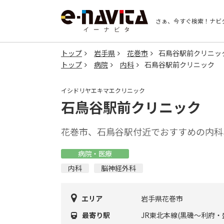
さぁ、今すぐ検索！
ナビ
トップ
岩手県
花巻市
石鳥谷駅前クリニッ
トップ
病院
内科
石鳥谷駅前クリニック
イシドリヤエキマエクリニック
石鳥谷駅前クリニック
花巻市、石鳥谷駅付近でおすすめの内科
病院・医療
内科
脳神経外科
エリア
岩手県花巻市
最寄り駅
JR東北本線(黒磯～利府・