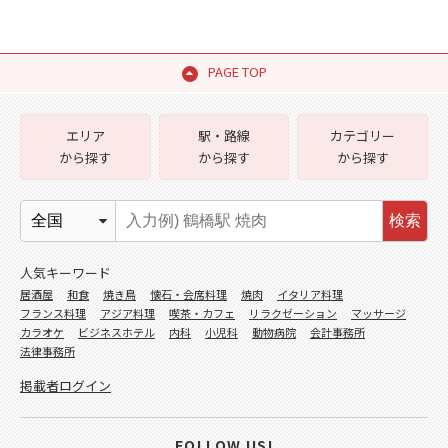
PAGE TOP
エリア
駅・路線
カテゴリー
から探す
から探す
から探す
検索
人気キーワード
居酒屋
和食
焼き鳥
懐石・会席料理
焼肉
イタリア料理
フランス料理
アジア料理
喫茶・カフェ
リラクゼーション
マッサージ
カラオケ
ビジネスホテル
内科
小児科
動物病院
会計事務所
法律事務所
掲載者ログイン
FOLLOW US!