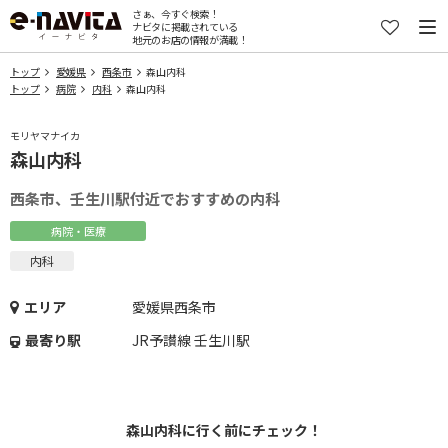
さぁ、今すぐ検索！
ナビタに掲載されている
地元のお店の情報が満載！
トップ
愛媛県
西条市
森山内科
トップ
病院
内科
森山内科
モリヤマナイカ
森山内科
西条市、壬生川駅付近でおすすめの内科
病院・医療
内科
エリア
愛媛県西条市
最寄り駅
JR予讃線 壬生川駅
森山内科に行く前にチェック！