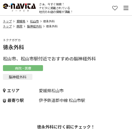
さぁ、今すぐ検索！
ナビタに掲載されている
地元のお店の情報が満載！
トップ
愛媛県
松山市
徳永外科
トップ
病院
脳神経外科
徳永外科
トクナガゲカ
徳永外科
松山市、松山市駅付近でおすすめの脳神経外科
病院・医療
脳神経外科
エリア
愛媛県松山市
最寄り駅
伊予鉄道郡中線 松山市駅
徳永外科に行く前にチェック！