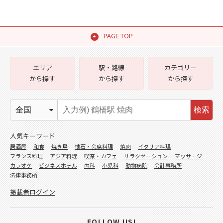
PAGE TOP
エリア
駅・路線
カテゴリー
から探す
から探す
から探す
検索
人気キーワード
居酒屋
和食
焼き鳥
懐石・会席料理
焼肉
イタリア料理
フランス料理
アジア料理
喫茶・カフェ
リラクゼーション
マッサージ
カラオケ
ビジネスホテル
内科
小児科
動物病院
会計事務所
法律事務所
掲載者ログイン
FOLLOW US!