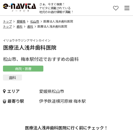
さぁ、今すぐ検索！
ナビタに掲載されている
地元のお店の情報が満載！
トップ
愛媛県
松山市
医療法人浅井歯科医院
トップ
歯科
歯科
医療法人浅井歯科医院
イリョウホウジンアサイシカイイン
医療法人浅井歯科医院
松山市、梅本駅付近でおすすめの歯科
病院・医療
歯科
エリア
愛媛県松山市
最寄り駅
伊予鉄道横河原線 梅本駅
医療法人浅井歯科医院に行く前にチェック！