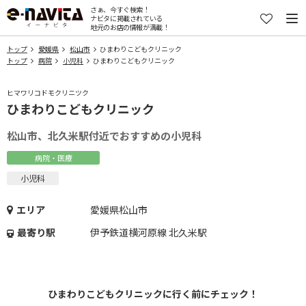
さぁ、今すぐ検索！
ナビタに掲載されている
地元のお店の情報が満載！
トップ
愛媛県
松山市
ひまわりこどもクリニック
トップ
病院
小児科
ひまわりこどもクリニック
ヒマワリコドモクリニツク
ひまわりこどもクリニック
松山市、北久米駅付近でおすすめの小児科
病院・医療
小児科
エリア
愛媛県松山市
最寄り駅
伊予鉄道横河原線 北久米駅
ひまわりこどもクリニックに行く前にチェック！