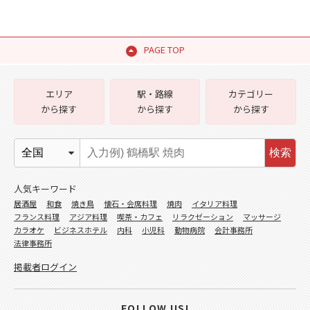
PAGE TOP
エリア
駅・路線
カテゴリー
から探す
から探す
から探す
検索
人気キーワード
居酒屋
和食
焼き鳥
懐石・会席料理
焼肉
イタリア料理
フランス料理
アジア料理
喫茶・カフェ
リラクゼーション
マッサージ
カラオケ
ビジネスホテル
内科
小児科
動物病院
会計事務所
法律事務所
掲載者ログイン
FOLLOW US!