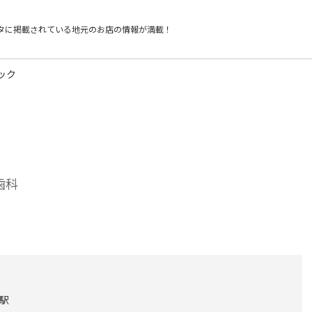
タに掲載されている
地元のお店の情報が満載！
ック
歯科
目駅