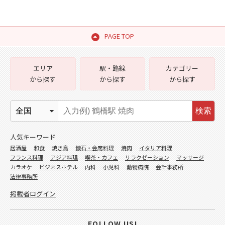
PAGE TOP
エリア
駅・路線
カテゴリー
から探す
から探す
から探す
検索
人気キーワード
居酒屋
和食
焼き鳥
懐石・会席料理
焼肉
イタリア料理
フランス料理
アジア料理
喫茶・カフェ
リラクゼーション
マッサージ
カラオケ
ビジネスホテル
内科
小児科
動物病院
会計事務所
法律事務所
掲載者ログイン
FOLLOW US!