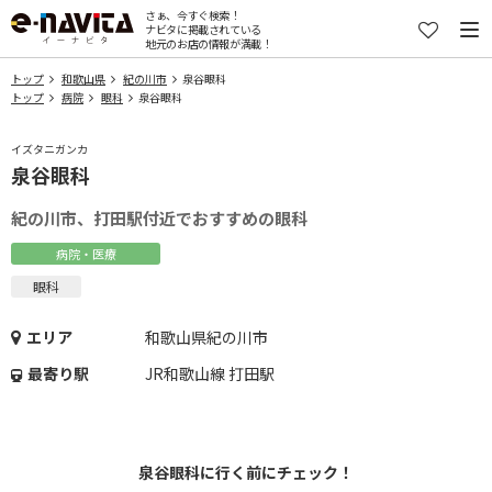
さぁ、今すぐ検索！
ナビタに掲載されている
地元のお店の情報が満載！
トップ
和歌山県
紀の川市
泉谷眼科
トップ
病院
眼科
泉谷眼科
イズタニガンカ
泉谷眼科
紀の川市、打田駅付近でおすすめの眼科
病院・医療
眼科
エリア
和歌山県紀の川市
最寄り駅
JR和歌山線 打田駅
泉谷眼科に行く前にチェック！