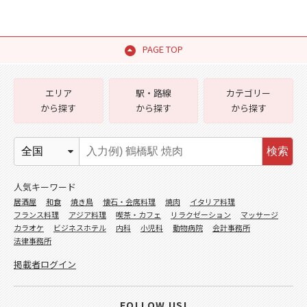
PAGE TOP
エリア
駅・路線
カテゴリー
から探す
から探す
から探す
検索
人気キーワード
居酒屋
和食
焼き鳥
懐石・会席料理
焼肉
イタリア料理
フランス料理
アジア料理
喫茶・カフェ
リラクゼーション
マッサージ
カラオケ
ビジネスホテル
内科
小児科
動物病院
会計事務所
法律事務所
掲載者ログイン
FOLLOW US!