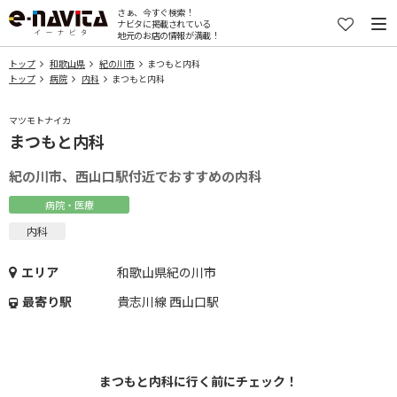
さぁ、今すぐ検索！
ナビタに掲載されている
地元のお店の情報が満載！
トップ
和歌山県
紀の川市
まつもと内科
トップ
病院
内科
まつもと内科
マツモトナイカ
まつもと内科
紀の川市、西山口駅付近でおすすめの内科
病院・医療
内科
エリア
和歌山県紀の川市
最寄り駅
貴志川線 西山口駅
まつもと内科に行く前にチェック！