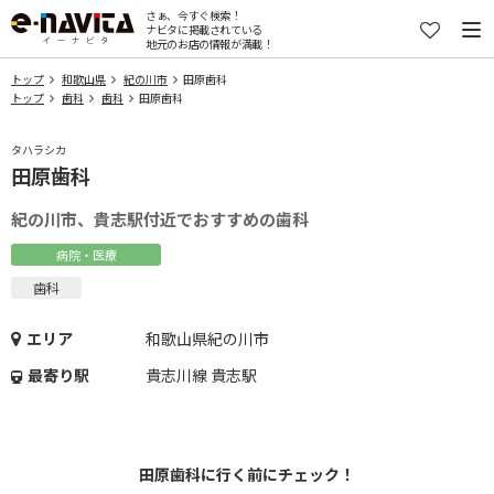
さぁ、今すぐ検索！
ナビタに掲載されている
地元のお店の情報が満載！
トップ
和歌山県
紀の川市
田原歯科
トップ
歯科
歯科
田原歯科
タハラシカ
田原歯科
紀の川市、貴志駅付近でおすすめの歯科
病院・医療
歯科
エリア
和歌山県紀の川市
最寄り駅
貴志川線 貴志駅
田原歯科に行く前にチェック！