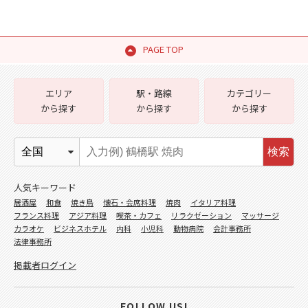
PAGE TOP
エリア
駅・路線
カテゴリー
から探す
から探す
から探す
検索
人気キーワード
居酒屋
和食
焼き鳥
懐石・会席料理
焼肉
イタリア料理
フランス料理
アジア料理
喫茶・カフェ
リラクゼーション
マッサージ
カラオケ
ビジネスホテル
内科
小児科
動物病院
会計事務所
法律事務所
掲載者ログイン
FOLLOW US!