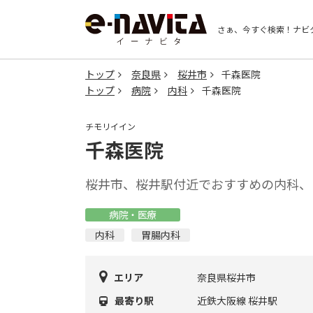
さぁ、今すぐ検索！
ナビ
トップ
奈良県
桜井市
千森医院
トップ
病院
内科
千森医院
チモリイイン
千森医院
桜井市、桜井駅付近でおすすめの内科、
病院・医療
内科
胃腸内科
エリア
奈良県桜井市
最寄り駅
近鉄大阪線 桜井駅