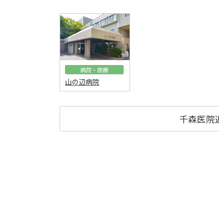
病院・医療
山の辺病院
千森医院