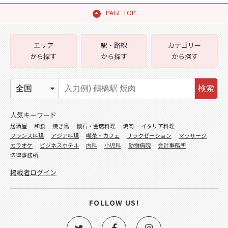
PAGE TOP
エリア
駅・路線
カテゴリー
から探す
から探す
から探す
検索
人気キーワード
居酒屋
和食
焼き鳥
懐石・会席料理
焼肉
イタリア料理
フランス料理
アジア料理
喫茶・カフェ
リラクゼーション
マッサージ
カラオケ
ビジネスホテル
内科
小児科
動物病院
会計事務所
法律事務所
掲載者ログイン
FOLLOW US!