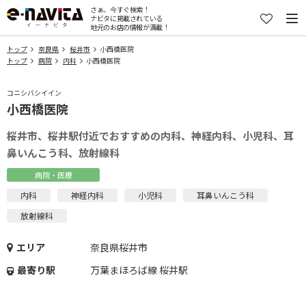
さぁ、今すぐ検索！
ナビタに掲載されている
地元のお店の情報が満載！
トップ
奈良県
桜井市
小西橋医院
トップ
病院
内科
小西橋医院
コニシバシイイン
小西橋医院
桜井市、桜井駅付近でおすすめの内科、神経内科、小児科、耳
鼻いんこう科、放射線科
病院・医療
内科
神経内科
小児科
耳鼻いんこう科
放射線科
エリア
奈良県桜井市
最寄り駅
万葉まほろば線 桜井駅