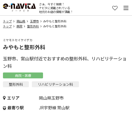
さぁ、今すぐ検索！
ナビタに掲載されている
地元のお店の情報が満載！
トップ
岡山県
玉野市
みやもと整形外科
トップ
病院
整形外科
みやもと整形外科
ミヤモトセイケイゲカ
みやもと整形外科
玉野市、常山駅付近でおすすめの整形外科、リハビリテーショ
ン科
病院・医療
整形外科
リハビリテーション科
エリア
岡山県玉野市
最寄り駅
JR宇野線 常山駅