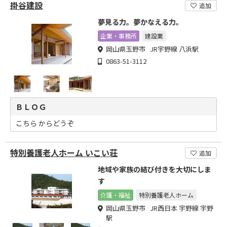
掛谷建設
追加
夢見る力。夢かなえる力。
企業・事務所
建設業
岡山県玉野市 JR宇野線 八浜駅
0863-51-3112
ＢＬＯＧ
こちら からどうぞ
特別養護老人ホーム いこい荘
追加
地域や家族の結び付きを大切にしま
す
介護・福祉
特別養護老人ホーム
岡山県玉野市 JR西日本 宇野線 宇野
駅