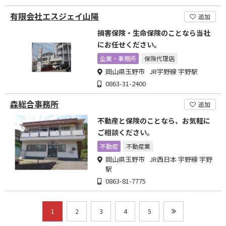
有限会社エスジェイ山陽
追加
損害保険・生命保険のことなら当社
にお任せください。
企業・事務所
保険代理店
岡山県玉野市 JR宇野線 宇野駅
0863-31-2400
森総合事務所
追加
不動産と保険のことなら、お気軽に
ご相談ください。
不動産
不動産業
岡山県玉野市 JR西日本 宇野線 宇野
駅
0863-81-7775
1
2
3
4
5