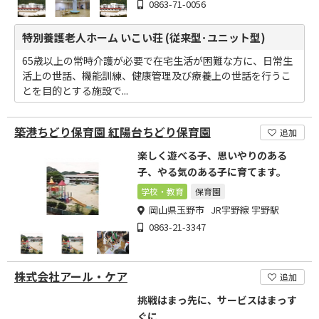
0863-71-0056
特別養護老人ホーム いこい荘 (従来型･ユニット型)
65歳以上の常時介護が必要で在宅生活が困難な方に、日常生
活上の世話、機能訓練、健康管理及び療養上の世話を行うこ
とを目的とする施設で...
築港ちどり保育園 紅陽台ちどり保育園
追加
楽しく遊べる子、思いやりのある
子、やる気のある子に育てます。
学校・教育
保育園
岡山県玉野市 JR宇野線 宇野駅
0863-21-3347
株式会社アール・ケア
追加
挑戦はまっ先に、サービスはまっす
ぐに