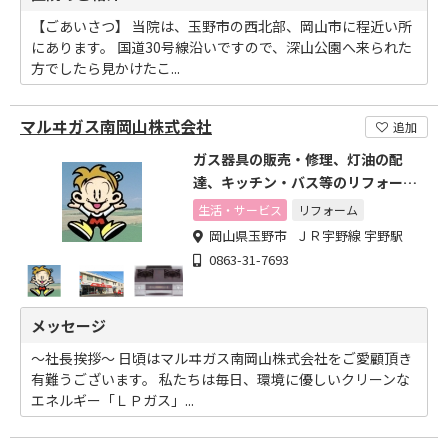
【ごあいさつ】 当院は、玉野市の西北部、岡山市に程近い所
にあります。 国道30号線沿いですので、深山公園へ来られた
方でしたら見かけたこ...
マルヰガス南岡山株式会社
追加
ガス器具の販売・修理、灯油の配
達、キッチン・バス等のリフォーム
など幅広く取り扱っています
生活・サービス
リフォーム
岡山県玉野市 ＪＲ宇野線 宇野駅
0863-31-7693
メッセージ
～社長挨拶～ 日頃はマルヰガス南岡山株式会社をご愛顧頂き
有難うございます。 私たちは毎日、環境に優しいクリーンな
エネルギー「ＬＰガス」...