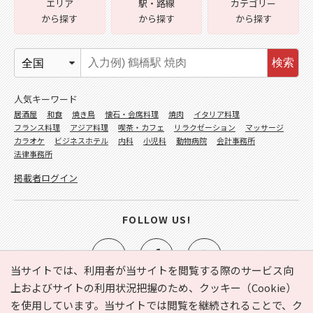
エリア
駅・路線
カテゴリー
から探す
から探す
から探す
検索
人気キーワード
居酒屋
和食
焼き鳥
懐石・会席料理
焼肉
イタリア料理
フランス料理
アジア料理
喫茶・カフェ
リラクゼーション
マッサージ
カラオケ
ビジネスホテル
内科
小児科
動物病院
会計事務所
法律事務所
掲載者ログイン
FOLLOW US!
当サイトでは、利用者が当サイトを閲覧する際のサービス向
上およびサイトの利用状況把握のため、クッキー（Cookie）
を使用しています。当サイトでは閲覧を継続されることで、ク
e-NAVITA（イーナビタ）とは？
お気に入り
ヘルプ