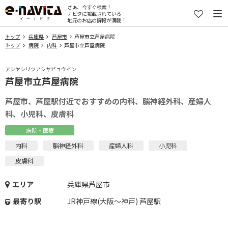
さぁ、今すぐ検索！
ナビタに掲載されている
地元のお店の情報が満載！
トップ
兵庫県
芦屋市
芦屋市立芦屋病院
トップ
病院
内科
芦屋市立芦屋病院
アシヤシリツアシヤビョウイン
芦屋市立芦屋病院
芦屋市、芦屋駅付近でおすすめの内科、脳神経外科、産婦人
科、小児科、皮膚科
病院・医療
内科
脳神経外科
産婦人科
小児科
皮膚科
エリア
兵庫県芦屋市
最寄り駅
JR神戸線(大阪～神戸) 芦屋駅