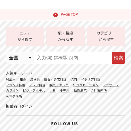
PAGE TOP
エリア
駅・路線
カテゴリー
から探す
から探す
から探す
検索
人気キーワード
居酒屋
和食
焼き鳥
懐石・会席料理
焼肉
イタリア料理
フランス料理
アジア料理
喫茶・カフェ
リラクゼーション
マッサージ
カラオケ
ビジネスホテル
内科
小児科
動物病院
会計事務所
法律事務所
掲載者ログイン
FOLLOW US!