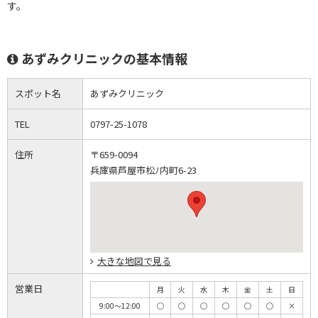
す。
あずみクリニックの基本情報
スポット名
あずみクリニック
TEL
0797-25-1078
住所
〒659-0094
兵庫県芦屋市松ﾉ内町6-23
大きな地図で見る
営業日
月
火
水
木
金
土
日
9:00～12:00
◯
◯
◯
◯
◯
◯
×