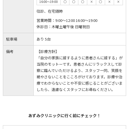
16:00～19:00
◯
◯
◯
×
◯
×
×
往診、在宅随時
営業時間：
9:00～12:00 16:00～19:00
休診日：
木曜土曜午後 日曜祝日
駐車場
あり 5台
備考
【診療方針】
「自分の家族に接するように患者さんに接する」が
当院のモットーです。患者さんにリラックスして診
察に臨んでいただけるよう、スタッフ一同、笑顔を
絶やさないことをこころがけております。診療や治
療でわからないことや不安に感じることがございま
したら、遠慮なくスタッフにお尋ねください。
あずみクリニックに行く前にチェック！