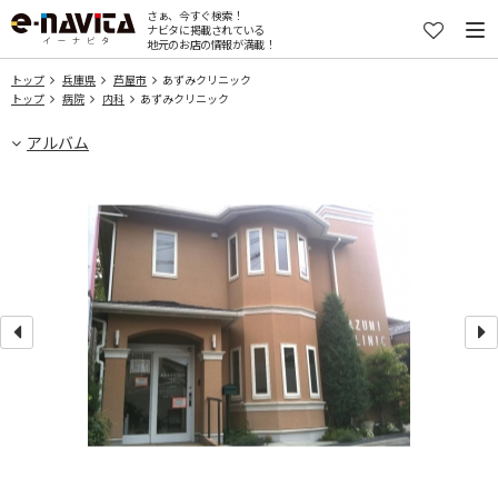
さぁ、今すぐ検索！
ナビタに掲載されている
地元のお店の情報が満載！
トップ
兵庫県
芦屋市
あずみクリニック
トップ
病院
内科
あずみクリニック
アルバム