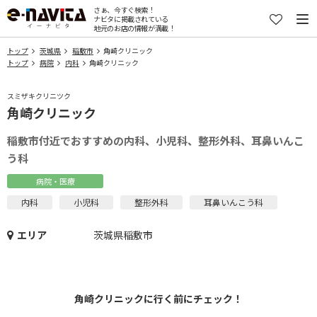
さぁ、今すぐ検索！
ナビタに掲載されている
地元のお店の情報が満載！
トップ
茨城県
稲敷市
角崎クリニック
トップ
病院
内科
角崎クリニック
スミザキクリニツク
角崎クリニック
稲敷市付近でおすすめの内科、小児科、整形外科、耳鼻いんこ
う科
病院・医療
内科
小児科
整形外科
耳鼻いんこう科
エリア
茨城県稲敷市
角崎クリニックに行く前にチェック！