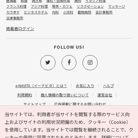
居酒屋
和食
焼き鳥
懐石・会席料理
焼肉
イタリア料理
フランス料理
アジア料理
喫茶・カフェ
リラクゼーション
マッサージ
カラオケ
ビジネスホテル
内科
小児科
動物病院
会計事務所
法律事務所
掲載者ログイン
FOLLOW US!
e-NAVITA（イーナビタ）とは？
お気に入り
ヘルプ
利用規約
個人情報の取り扱いについて
運営会社
サイトマップ
広告掲載に関するお問い合わせ
サイトの内容に関するお問い合わせ
当サイトでは、利用者が当サイトを閲覧する際のサービス向
上およびサイトの利用状況把握のため、クッキー（Cookie）
を使用しています。当サイトでは閲覧を継続されることで、ク
ッキーの使用に同意されたものとみなします。詳細について