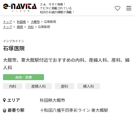
さぁ、今すぐ検索！
ナビタに掲載されている
地元のお店の情報が満載！
トップ
秋田県
大館市
石塚医院
トップ
病院
内科
石塚医院
イシヅカイイン
石塚医院
大館市、東大館駅付近でおすすめの内科、産婦人科、産科、婦
人科
病院・医療
内科
産婦人科
産科
婦人科
エリア
秋田県大館市
最寄り駅
十和田八幡平四季彩ライン 東大館駅