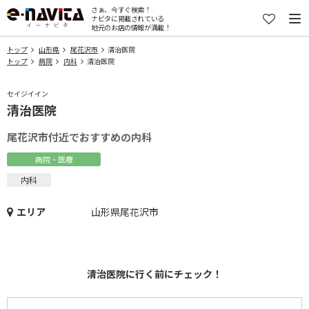
さぁ、今すぐ検索！
ナビタに掲載されている
地元のお店の情報が満載！
トップ
山形県
尾花沢市
清治医院
トップ
病院
内科
清治医院
セイジイイン
清治医院
尾花沢市付近でおすすめの内科
病院・医療
内科
エリア
山形県尾花沢市
清治医院に行く前にチェック！