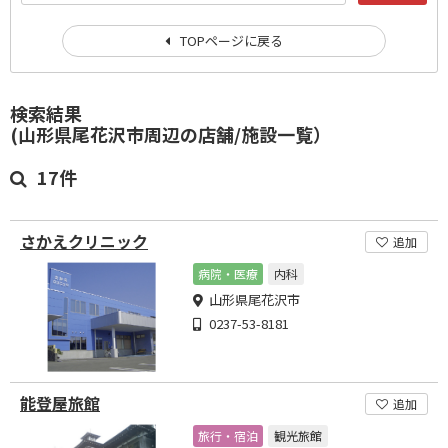
TOPページに戻る
検索結果
(山形県尾花沢市周辺の店舗/施設一覧）
17件
さかえクリニック
追加
病院・医療
内科
山形県尾花沢市
0237-53-8181
能登屋旅館
追加
旅行・宿泊
観光旅館