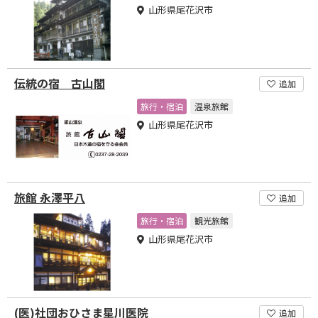
山形県尾花沢市
伝統の宿 古山閣
追加
旅行・宿泊
温泉旅館
山形県尾花沢市
旅館 永澤平八
追加
旅行・宿泊
観光旅館
山形県尾花沢市
(医)社団おひさま星川医院
追加