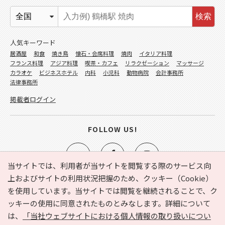
検索
人気キーワード
居酒屋
和食
焼き鳥
懐石・会席料理
焼肉
イタリア料理
フランス料理
アジア料理
喫茶・カフェ
リラクゼーション
マッサージ
カラオケ
ビジネスホテル
内科
小児科
動物病院
会計事務所
法律事務所
掲載者ログイン
FOLLOW US!
当サイトでは、利用者が当サイトを閲覧する際のサービス向
上およびサイトの利用状況把握のため、クッキー（Cookie）
を使用しています。当サイトでは閲覧を継続されることで、ク
e-NAVITA（イーナビタ）とは？
お気に入り
ヘルプ
ッキーの使用に同意されたものとみなします。詳細について
利用規約
個人情報の取り扱いについて
運営会社
は、
「当社ウェブサイトにおける個人情報の取り扱いについ
サイトマップ
広告掲載に関するお問い合わせ