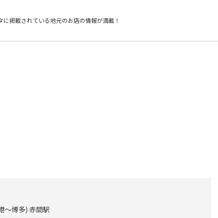
タに掲載されている
地元のお店の情報が満載！
港～博多) 赤間駅