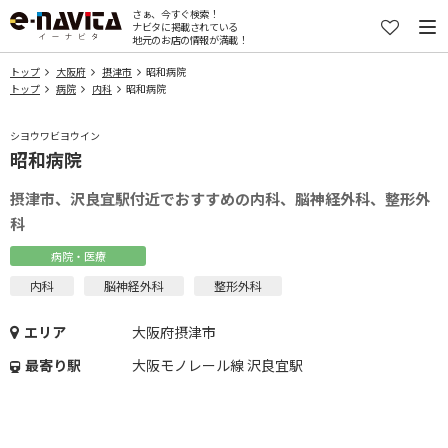
さぁ、今すぐ検索！
ナビタに掲載されている
地元のお店の情報が満載！
トップ
大阪府
摂津市
昭和病院
トップ
病院
内科
昭和病院
シヨウワビヨウイン
昭和病院
摂津市、沢良宜駅付近でおすすめの内科、脳神経外科、整形外
科
病院・医療
内科
脳神経外科
整形外科
エリア
大阪府摂津市
最寄り駅
大阪モノレール線 沢良宜駅