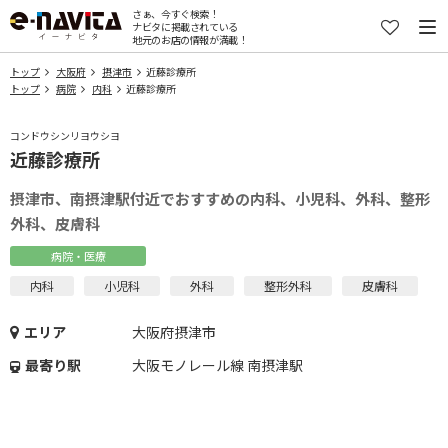
さぁ、今すぐ検索！
ナビタに掲載されている
地元のお店の情報が満載！
トップ
大阪府
摂津市
近藤診療所
トップ
病院
内科
近藤診療所
コンドウシンリヨウシヨ
近藤診療所
摂津市、南摂津駅付近でおすすめの内科、小児科、外科、整形
外科、皮膚科
病院・医療
内科
小児科
外科
整形外科
皮膚科
エリア
大阪府摂津市
最寄り駅
大阪モノレール線 南摂津駅