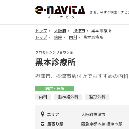
さぁ、今すぐ検索！
ナビ
トップ
大阪府
摂津市
黒本診療所
トップ
病院
内科
黒本診療所
クロモトシンリョウショ
黒本診療所
摂津市、摂津市駅付近でおすすめの内科
病院・医療
内科
脳神経外科
整形外科
エリア
大阪府摂津市
最寄り駅
阪急京都本線 摂津市駅