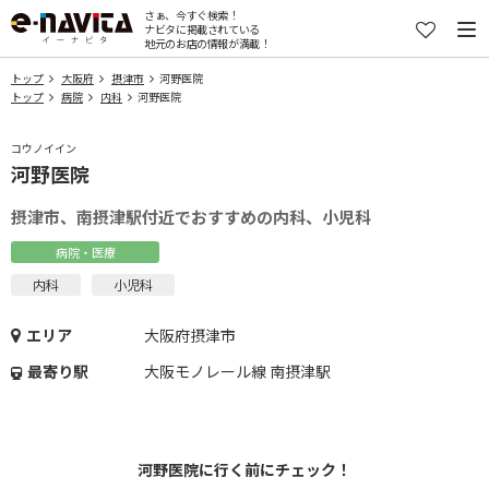
さぁ、今すぐ検索！
ナビタに掲載されている
地元のお店の情報が満載！
トップ
大阪府
摂津市
河野医院
トップ
病院
内科
河野医院
コウノイイン
河野医院
摂津市、南摂津駅付近でおすすめの内科、小児科
病院・医療
内科
小児科
エリア
大阪府摂津市
最寄り駅
大阪モノレール線 南摂津駅
河野医院に行く前にチェック！