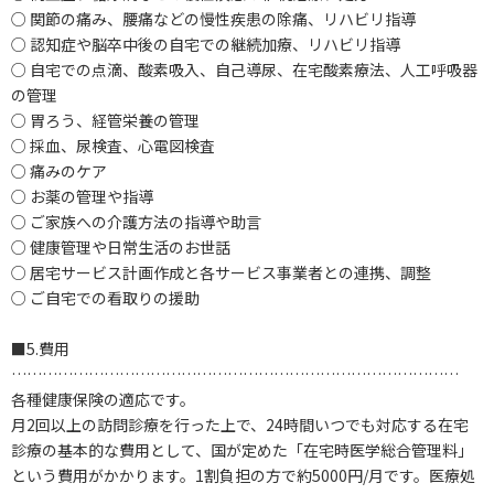
○ 関節の痛み、腰痛などの慢性疾患の除痛、リハビリ指導
○ 認知症や脳卒中後の自宅での継続加療、リハビリ指導
○ 自宅での点滴、酸素吸入、自己導尿、在宅酸素療法、人工呼吸器
の管理
○ 胃ろう、経管栄養の管理
○ 採血、尿検査、心電図検査
○ 痛みのケア
○ お薬の管理や指導
○ ご家族への介護方法の指導や助言
○ 健康管理や日常生活のお世話
○ 居宅サービス計画作成と各サービス事業者との連携、調整
○ ご自宅での看取りの援助
■5.費用
……………………………………………………………………………
各種健康保険の適応です。
月2回以上の訪問診療を行った上で、24時間いつでも対応する在宅
診療の基本的な費用として、国が定めた「在宅時医学総合管理料」
という費用がかかります。1割負担の方で約5000円/月です。医療処