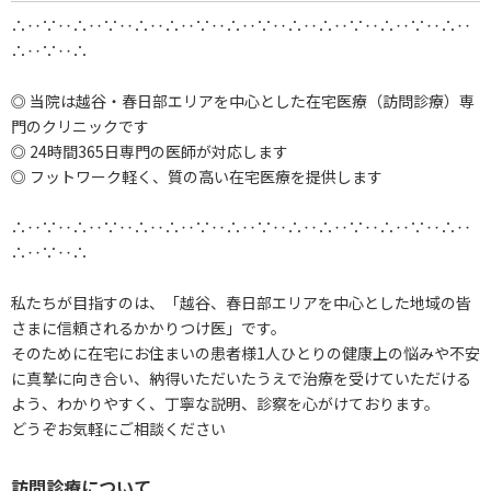
∴‥∵‥∴‥∵‥∴‥∴‥∵‥∴‥∵‥∴‥∴‥∵‥∴‥∵‥∴‥
∴‥∵‥∴
◎ 当院は越谷・春日部エリアを中心とした在宅医療（訪問診療）専
門のクリニックです
◎ 24時間365日専門の医師が対応します
◎ フットワーク軽く、質の高い在宅医療を提供します
∴‥∵‥∴‥∵‥∴‥∴‥∵‥∴‥∵‥∴‥∴‥∵‥∴‥∵‥∴‥
∴‥∵‥∴
私たちが目指すのは、「越谷、春日部エリアを中心とした地域の皆
さまに信頼されるかかりつけ医」です。
そのために在宅にお住まいの患者様1人ひとりの健康上の悩みや不安
に真摯に向き合い、納得いただいたうえで治療を受けていただける
よう、わかりやすく、丁寧な説明、診察を心がけております。
どうぞお気軽にご相談ください
訪問診療について