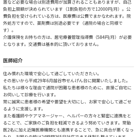
置など必要な場合は別途費用が加算されることもありますが、自己
負担上限額が決められています（1割負担の方で12000円/月）。公
費負担を受けられている方は、医療費は公費でまかなわれます。院
外処方ですので、薬剤費は別途必要です（通院の場合と同様で
す）。
介護保険をお持ちの方は、居宅療養管理指導費（584円/月）が必要
となります。交通費は基本的に頂いておりません。
医師紹介
住み慣れた環境で安心して過ごしていただきたい。
その思いから平成29年6月越谷市せんげん台に開業いたしました。
私たちは様々な理由で通院が困難な患者様のために、直接ご自宅に
お伺いして診療を行います。
常に誠実に患者様の希望や要望を大切にし、お家で安心して過ごせ
るように支援します。
また看護師やケアマネージャー、ヘルパーの方々と緊密に連携をと
ることで、ご家族のご負担を軽減できるよう努めていきます。常勤
医2名に加え近隣医療機関とも連携することで、急に具合が悪くなっ
たり、お困りの時は24時間365日対応できる体制も整えています。