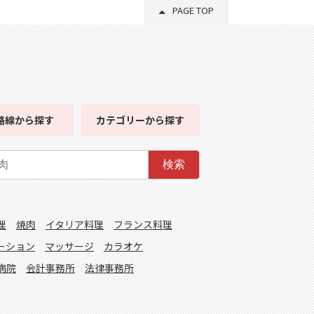
PAGE TOP
路線
から探す
カテゴリー
から探す
検索
理
焼肉
イタリア料理
フランス料理
ーション
マッサージ
カラオケ
病院
会計事務所
法律事務所