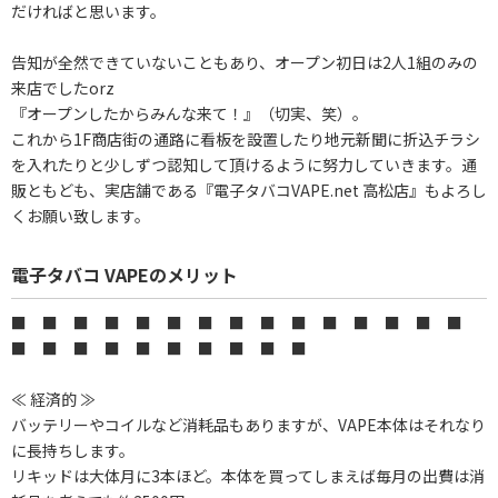
だければと思います。
告知が全然できていないこともあり、オープン初日は2人1組のみの
来店でしたorz
『オープンしたからみんな来て！』（切実、笑）。
これから1F商店街の通路に看板を設置したり地元新聞に折込チラシ
を入れたりと少しずつ認知して頂けるように努力していきます。通
販ともども、実店舗である『電子タバコVAPE.net 高松店』もよろし
くお願い致します。
電子タバコ VAPEのメリット
■ ■ ■ ■ ■ ■ ■ ■ ■ ■ ■ ■ ■ ■ ■
■ ■ ■ ■ ■ ■ ■ ■ ■ ■
≪ 経済的 ≫
バッテリーやコイルなど消耗品もありますが、VAPE本体はそれなり
に長持ちします。
リキッドは大体月に3本ほど。本体を買ってしまえば毎月の出費は消