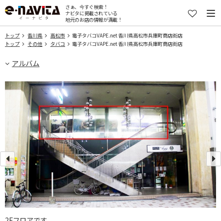
さぁ、今すぐ検索！
ナビタに掲載されている
地元のお店の情報が満載！
トップ
香川県
高松市
電子タバコVAPE.net 香川県高松市兵庫町商店街店
トップ
その他
タバコ
電子タバコVAPE.net 香川県高松市兵庫町商店街店
アルバム
香
2Fフロアです。