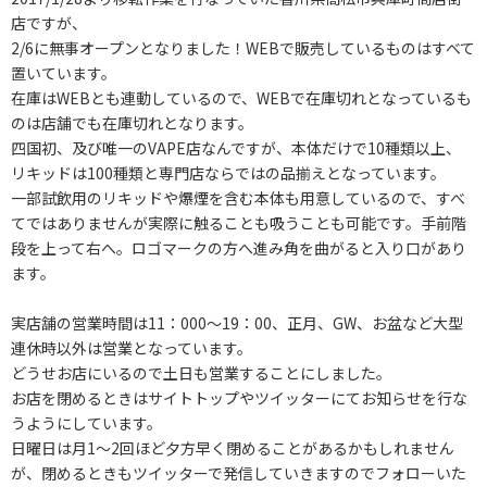
店ですが、
2/6に無事オープンとなりました！WEBで販売しているものはすべて
置いています。
在庫はWEBとも連動しているので、WEBで在庫切れとなっているも
のは店舗でも在庫切れとなります。
四国初、及び唯一のVAPE店なんですが、本体だけで10種類以上、
リキッドは100種類と専門店ならではの品揃えとなっています。
一部試飲用のリキッドや爆煙を含む本体も用意しているので、すべ
てではありませんが実際に触ることも吸うことも可能です。手前階
段を上って右へ。ロゴマークの方へ進み角を曲がると入り口があり
ます。
実店舗の営業時間は11：000～19：00、正月、GW、お盆など大型
連休時以外は営業となっています。
どうせお店にいるので土日も営業することにしました。
お店を閉めるときはサイトトップやツイッターにてお知らせを行な
うようにしています。
日曜日は月1～2回ほど夕方早く閉めることがあるかもしれません
が、閉めるときもツイッターで発信していきますのでフォローいた