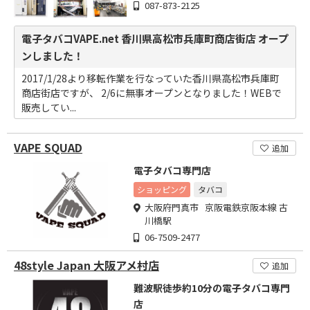
087-873-2125
電子タバコVAPE.net 香川県高松市兵庫町商店街店 オープ
ンしました！
2017/1/28より移転作業を行なっていた香川県高松市兵庫町
商店街店ですが、 2/6に無事オープンとなりました！WEBで
販売してい...
VAPE SQUAD
追加
電子タバコ専門店
ショッピング
タバコ
大阪府門真市 京阪電鉄京阪本線 古
川橋駅
06-7509-2477
48style Japan 大阪アメ村店
追加
難波駅徒歩約10分の電子タバコ専門
店