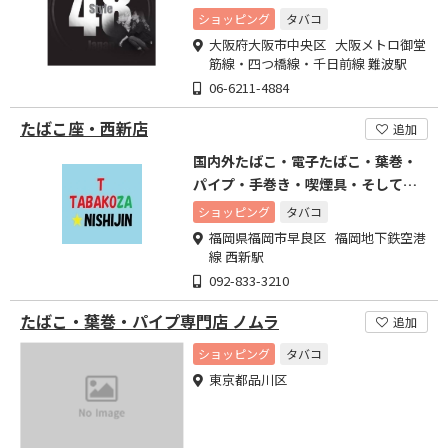
ショッピング
タバコ
大阪府大阪市中央区 大阪メトロ御堂
筋線・四つ橋線・千日前線 難波駅
06-6211-4884
たばこ座・西新店
追加
国内外たばこ・電子たばこ・葉巻・
パイプ・手巻き・喫煙具・そして喫
煙スペースまで…
ショッピング
タバコ
福岡県福岡市早良区 福岡地下鉄空港
線 西新駅
092-833-3210
たばこ・葉巻・パイプ専門店 ノムラ
追加
ショッピング
タバコ
東京都品川区