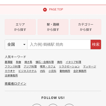
PAGE TOP
エリア
駅・路線
カテゴリー
から探す
から探す
から探す
検索
人気キーワード
居酒屋
和食
焼き鳥
懐石・会席料理
焼肉
イタリア料理
フランス料理
アジア料理
喫茶・カフェ
リラクゼーション
マッサージ
カラオケ
ビジネスホテル
内科
小児科
動物病院
会計事務所
法律事務所
掲載者ログイン
FOLLOW US!