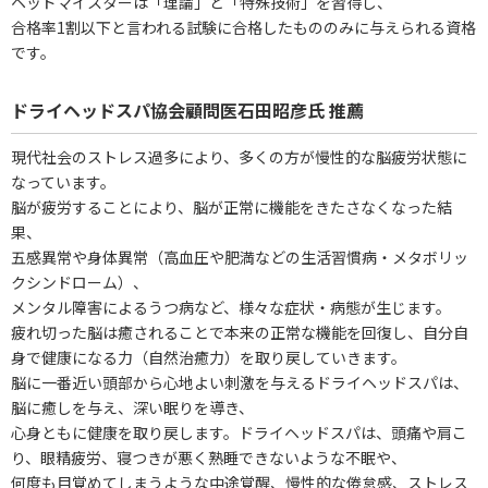
ヘッドマイスターは「理論」と「特殊技術」を習得し、
合格率1割以下と言われる試験に合格したもののみに与えられる資格
です。
ドライヘッドスパ協会顧問医石田昭彦氏 推薦
現代社会のストレス過多により、多くの方が慢性的な脳疲労状態に
なっています。
脳が疲労することにより、脳が正常に機能をきたさなくなった結
果、
五感異常や身体異常（高血圧や肥満などの生活習慣病・メタボリッ
クシンドローム）、
メンタル障害によるうつ病など、様々な症状・病態が生じます。
疲れ切った脳は癒されることで本来の正常な機能を回復し、自分自
身で健康になる力（自然治癒力）を取り戻していきます。
脳に一番近い頭部から心地よい刺激を与えるドライヘッドスパは、
脳に癒しを与え、深い眠りを導き、
心身ともに健康を取り戻します。ドライヘッドスパは、頭痛や肩こ
り、眼精疲労、寝つきが悪く熟睡できないような不眠や、
何度も目覚めてしまうような中途覚醒、慢性的な倦怠感、ストレス