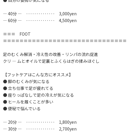
● 自分の姿勢が気になる
― 40分 ― ‥‥‥‥‥‥‥ 3,000yen
― 60分 ― ‥‥‥‥‥‥‥ 4,500yen
≡≡≡ FOOT
≡≡≡≡≡≡≡≡≡≡≡≡≡≡≡≡≡≡≡≡≡≡≡≡≡≡≡≡≡≡
足のむくみ解消・冷え性の改善・リンパの流れ促進
クリ ― ムとオイルで足裏とふくらはぎの揉みほぐし
【フットケアはこんな方にオススメ】
● 脚のむくみが気になる
● 立ち仕事で足が疲れてる
● 座りっぱなしで足の冷えが気になる
● ヒールを履くことが多い
● 便秘で悩んでいる
― 20分 ― ‥‥‥‥‥‥‥ 1,800yen
― 30分 ― ‥‥‥‥‥‥‥ 2,700yen