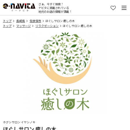
さぁ、今すぐ検索！
ナビタに掲載されている
地元のお店の情報が満載！
トップ
長崎県
佐世保市
ほぐしサロン 癒しの木
トップ
マッサージ
リラクゼーション
ほぐしサロン 癒しの木
ホグシサロン イヤシノキ
ほぐしサロン 癒しの木