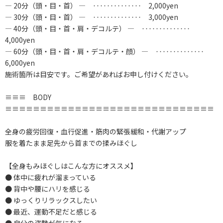
― 20分（頭・目・首） ― ‥‥‥‥‥‥‥ 2,000yen
― 30分（頭・目・首） ― ‥‥‥‥‥‥‥ 3,000yen
― 40分（頭・目・首・肩・デコルテ） ― ‥‥‥‥‥‥‥
4,000yen
― 60分（頭・目・首・肩・デコルテ・顔） ― ‥‥‥‥‥‥‥
6,000yen
施術箇所は目安です。ご希望があればお申し付けください。
≡≡≡ BODY
≡≡≡≡≡≡≡≡≡≡≡≡≡≡≡≡≡≡≡≡≡≡≡≡≡≡≡≡≡≡
全身の疲労回復・血行促進・筋肉の緊張緩和・代謝アップ
服を着たまま足先から首までの揉みほぐし
【全身もみほぐしはこんな方にオススメ】
● 体中に疲れが溜まっている
● 背中や腰にハリを感じる
● ゆっくりリラックスしたい
● 最近、運動不足だと感じる