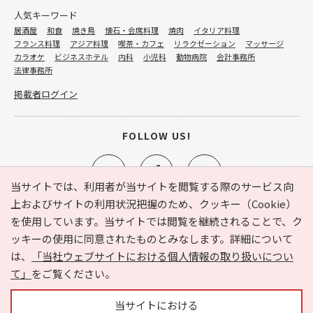
人気キーワード
居酒屋
和食
焼き鳥
懐石・会席料理
焼肉
イタリア料理
フランス料理
アジア料理
喫茶・カフェ
リラクゼーション
マッサージ
カラオケ
ビジネスホテル
内科
小児科
動物病院
会計事務所
法律事務所
掲載者ログイン
FOLLOW US!
当サイトでは、利用者が当サイトを閲覧する際のサービス向
上およびサイトの利用状況把握のため、クッキー（Cookie）
を使用しています。当サイトでは閲覧を継続されることで、ク
e-NAVITA（イーナビタ）とは？
お気に入り
ヘルプ
ッキーの使用に同意されたものとみなします。詳細について
利用規約
個人情報の取り扱いについて
運営会社
は、
「当社ウェブサイトにおける個人情報の取り扱いについ
サイトマップ
広告掲載に関するお問い合わせ
て」
をご覧ください。
サイトの内容に関するお問い合わせ
当サイトにおける