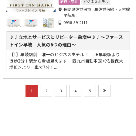
しています。
旅行・宿泊
ビジネスホテル
長崎県佐世保市 JR佐世保線・大村線
早岐駅
0956-39-2111
♪♪立地とサービスにリピーター急増中♪♪～ファース
トイン早岐 人気の6つの理由～
【1】早岐駅前 唯一のビジネスホテル！ JR早岐駅より
徒歩2分！駅から看板見えます 西九州自動車道＜佐世保大
塔IC＞より 車で7分！...
1
2
3
4
5