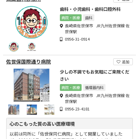
歯科・小児歯科・歯科口腔外科
病院・医療
歯科
長崎県佐世保市 JR九州佐世保線 佐
世保駅
0956-31-0914
佐世保国際通り病院
追加
少しの不調でもお気軽にご来院くだ
さい
病院・医療
循環器内科
長崎県佐世保市 JR九州佐世保線 佐
世保駅
0956-23-4181
心のこもった質の高い医療環境
以前は同所に「佐世保同仁病院」として開業していました