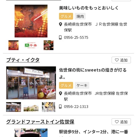
美味しいものをもっとおいしく
グルメ
焼肉
長崎県佐世保市 ＪＲ佐世保線 佐世
保駅
0956-25-5575
プティ・イクタ
追加
佐世保の街にsweetsの煌きが灯る
よ。
グルメ
ケーキ
長崎県佐世保市 JR佐世保線 佐世保
駅
0956-22-1313
グランドファーストイン佐世保
追加
駅徒歩5分、インター2分、港に一番