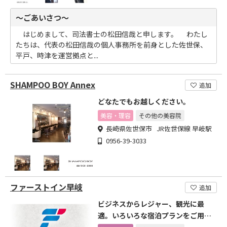
～ごあいさつ～
はじめまして、司法書士の松田信哉と申します。 わたし
たちは、代表の松田信哉の個人事務所を前身とした佐世保、
平戸、時津を運営拠点と...
SHAMPOO BOY Annex
追加
どなたでもお越しください。
美容・理容
その他の美容院
長崎県佐世保市 JR佐世保線 早岐駅
0956-39-3033
ファーストイン早岐
追加
ビジネスからレジャー、観光に最
適。いろいろな宿泊プランをご用意