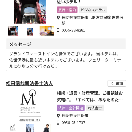
近いホテル！
旅行・宿泊
ビジネスホテル
長崎県佐世保市 JR佐世保線 佐世保
駅
0956-22-8281
メッセージ
グランドファーストイン佐世保でございます。 当ホテルは、
佐世保港に最も近いホテルでございます。 フェリーターミナ
ルに徒歩５分で行けるだ...
松田信哉司法書士法人
追加
相続・遺言・財産管理。ご相談はお
気軽に。「すべては、あなたのため
に。」
法律・会計関連
司法書士
長崎県佐世保市
0956-25-1737