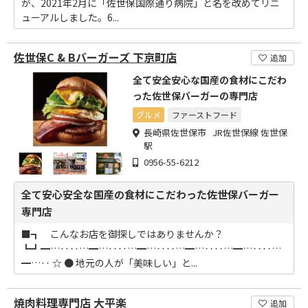
が、2021年2月に「佐世保国際通り病院」と名を改めてリニ
ューアルしました。6...
佐世保C & Bバーガーズ 下京町店
追加
全て安全安心な国産の食材にこだわ
った佐世保バーガーの専門店
グルメ
ファーストフード
長崎県佐世保市 JR佐世保線 佐世保
駅
0956-55-6212
全て安心安全な国産の食材にこだわった佐世保バーガー
専門店
■┓ こんなお店を御探しではありませんか？
┗┛━…‥‥…━…‥‥…━…‥‥…━…‥‥…━…‥‥…
━…‥ ☆ ● 地元の人が「美味しい」と...
焼肉料理専門店 大平楽
追加