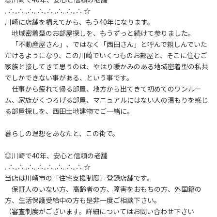
..∴..∴..∴..∴..∴..∴..∴..∴.☆
川崎に店舗を構えてから、もう40年になります。
地域密着型のお部屋探しを、もうずっと続けて参りました。
「不動産屋さん」、ではなく「西田さん」と呼んで親しんでいた
だけるようになり、この川崎でいくつものお部屋と、そこに住むご
家族と接してきて思うのは、やはり暖かみのある地域密着型の私共
でしかできない事がある、という事です。
仕事から疲れて帰る部屋、地方から出てきて初めてのワンルー
ム、家族がくつろげる部屋、マニュアルにはない人の温もりを感じ
る部屋探しを、西田土地建物でご一緒に。
暮らしの理想をあなたと、この街で。
◎川崎で40年、安心と信頼の老舗
..∴..∴..∴..∴..∴..∴..∴..∴.☆
当店は川崎市の「住宅支援制度」登録店舗です。
保証人のいない方、高齢者の方、障害をおもちの方、外国籍の
方、生活保護受給中の方も是非一度ご相談下さい。
（審査制度がございます。詳細についてはお問い合わせ下さい