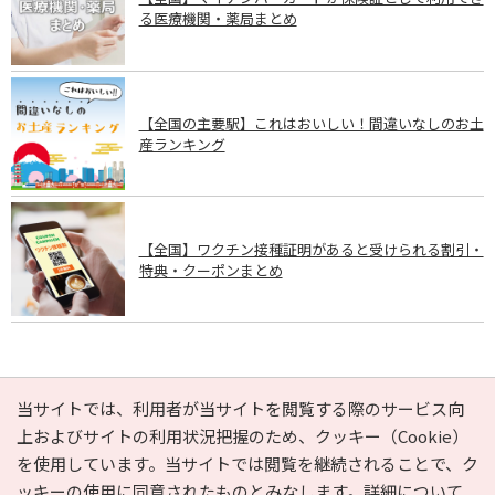
る医療機関・薬局まとめ
【全国の主要駅】これはおいしい！間違いなしのお土
産ランキング
【全国】ワクチン接種証明があると受けられる割引・
特典・クーポンまとめ
PAGE TOP
当サイトでは、利用者が当サイトを閲覧する際のサービス向
上およびサイトの利用状況把握のため、クッキー（Cookie）
を使用しています。当サイトでは閲覧を継続されることで、ク
e-NAVITA（イーナビタ）とは？
お気に入り
ヘルプ
ッキーの使用に同意されたものとみなします。詳細について