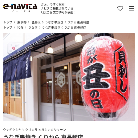
さぁ、今すぐ検索！
ナビタに掲載されている
地元のお店の情報が満載！
トップ
東京都
豊島区
うなぎ串焼き くりから 東長崎店
トップ
和食
うなぎ
うなぎ串焼き くりから 東長崎店
ウナギクシヤキ クリカラ ヒガシナガサキテン
うなぎ串焼き くりから 東長崎店