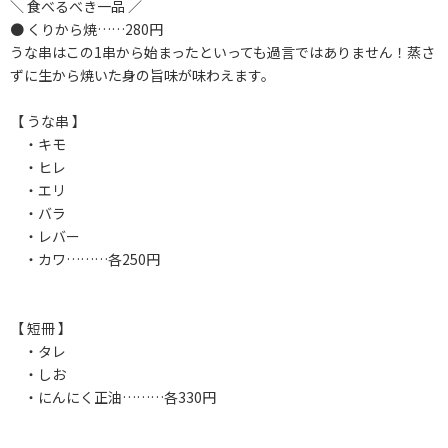
＼ 食べるべき一品 ／
● くりから焼……280円
うな串はこの1串から始まったといっても過言ではありません！蒸さ
ずに生から焼いた身の旨味が味わえます。
【 うな串 】
・キモ
・ヒレ
・エリ
・バラ
・レバー
・カワ………各250円
【 短冊 】
・タレ
・しお
・にんにく正油………各330円