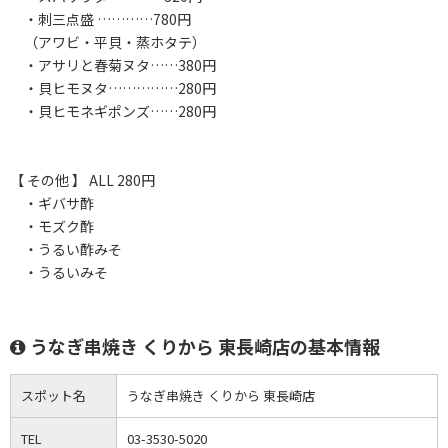
・刺三点盛 …………780円
（アワビ・平貝・蒸ホタテ）
・アサリと春菊ヌタ……380円
・貝ヒモヌタ……………280円
・貝ヒモネギポンズ……280円
【 その他 】 ALL 280円
・ギバサ酢
・モズク酢
・うるい酢みそ
・うるいみそ
うなぎ串焼き くりから 東長崎店の基本情報
スポット名
うなぎ串焼き くりから 東長崎店
TEL
03-3530-5020