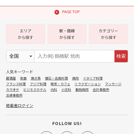
PAGE TOP
エリア
駅・路線
カテゴリー
から探す
から探す
から探す
検索
人気キーワード
居酒屋
和食
焼き鳥
懐石・会席料理
焼肉
イタリア料理
フランス料理
アジア料理
喫茶・カフェ
リラクゼーション
マッサージ
カラオケ
ビジネスホテル
内科
小児科
動物病院
会計事務所
法律事務所
掲載者ログイン
FOLLOW US!