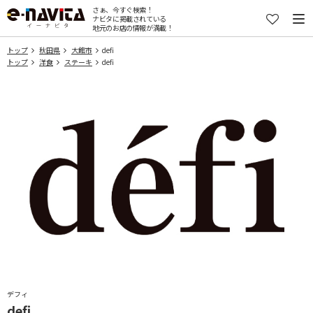
さぁ、今すぐ検索！
ナビタに掲載されている
地元のお店の情報が満載！
トップ
秋田県
大館市
defi
トップ
洋食
ステーキ
defi
デフィ
defi