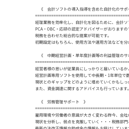
《 会計ソフトの導入指導を含めた自計化のサポ
========================================
経理業務を効率化し、自計化を図るために、会計ソ
PCA・OBC・応研の認定アドバイザーがおります
税務を合わせた総合的な提案が可能です。
初期設定はもちろん、使用方法や運用方法などを分
《 中期経営計画・単年度計画等の利益管理のサ
========================================
経営者様の思いが従業員にしっかりと届いているか
経営計画専用ソフトを使用して中長期・1年単位で
現状とのギャップをどのように埋めていくかもしっ
また、資金調達に関するアドバイスも行っています
《 労務管理サポート 》
========================================
雇用環境や労働者の意識が大きく変わる昨今、会社
現状を分析し、弱点を克服していく・・・税務部門
最新の法改正情報や助成金の情報もお届けしていま