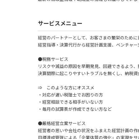
サービスメニュー
経営のパートナーとして、お客さまの繁栄のために
経営指導・決算代行から経営計画支援、ベンチャー
●税務サービス
リスクや減益の原因を早期発見、回避できるよう、
決算間際に起こりやすいトラブルを無くし、納税資
⇒ このような方にオススメ
・対応が遅い税理士でお困りの方
・経営相談できる相手がいない方
・毎月の試算表が作成できない方など
●厳格経営立案サービス
経営者の思いや会社の状況をふまえた経営計画の作
目標達成管理による「企業体質の強化」の実現をサ