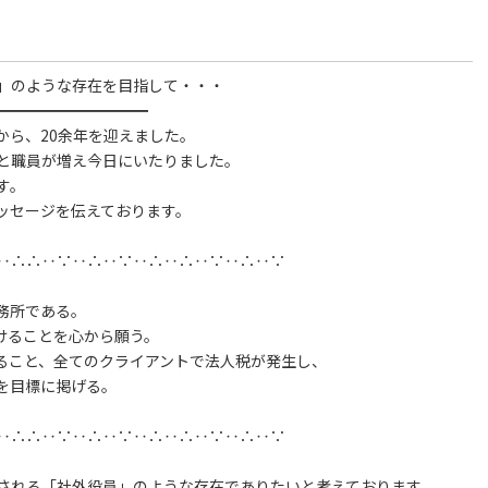
」のような存在を目指して・・・
━━━━━━━━━━
から、20余年を迎えました。
と職員が増え今日にいたりました。
す。
ッセージを伝えております。
‥∴∴‥∵‥∴‥∵‥∴‥∴‥∵‥∴‥∵
務所である。
けることを心から願う。
ること、全てのクライアントで法人税が発生し、
を目標に掲げる。
‥∴∴‥∵‥∴‥∵‥∴‥∴‥∵‥∴‥∵
される「社外役員」のような存在でありたいと考えております。