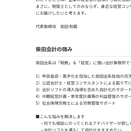
まさに、税理士としてのみならず、身近な経営コン
にお届けしたいと考えます。
代表取締役 柴田 和範
柴田会計の強み
柴田会系は「税務」＆「経営」に強い会計事務所で
1）申告是認・黒字化を目指した柴田会系独自の月
2）公認会計士・経営コンサルタントによる掘り下
3）会計ソフトの導入指導を含めた自計化のサポー
4）中期経営計画・単年度計画等の利益管理のサポ
5）社会保険労務士による労務管理サポート
■こんな悩みを解決します
・何でも相談にのってくれるアドバイザーが欲し
・会計ソフトを導入して自計化をすすめたい