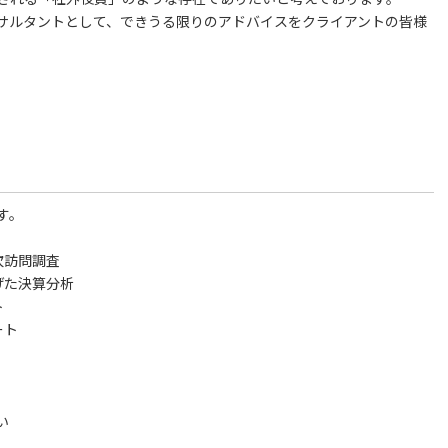
サルタントとして、できうる限りのアドバイスをクライアントの皆様
す。
次訪問調査
げた決算分析
ト
ート
い