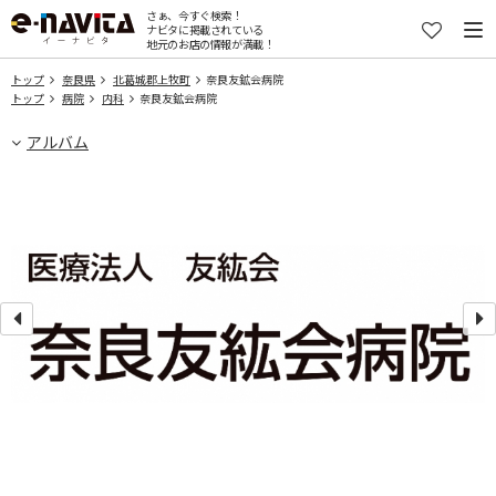
さぁ、今すぐ検索！
ナビタに掲載されている
地元のお店の情報が満載！
トップ
奈良県
北葛城郡上牧町
奈良友鉱会病院
トップ
病院
内科
奈良友鉱会病院
アルバム