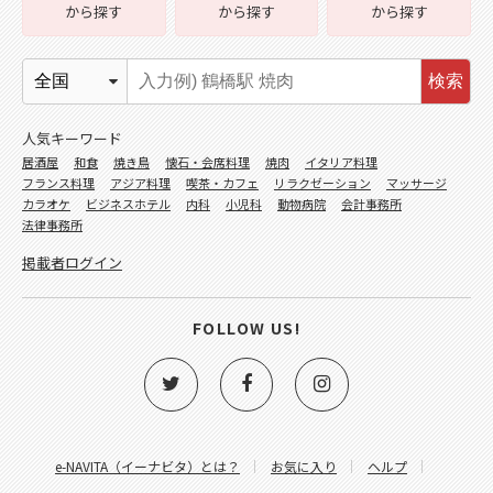
から探す
から探す
から探す
検索
人気キーワード
居酒屋
和食
焼き鳥
懐石・会席料理
焼肉
イタリア料理
フランス料理
アジア料理
喫茶・カフェ
リラクゼーション
マッサージ
カラオケ
ビジネスホテル
内科
小児科
動物病院
会計事務所
法律事務所
掲載者ログイン
FOLLOW US!
e-NAVITA（イーナビタ）とは？
お気に入り
ヘルプ