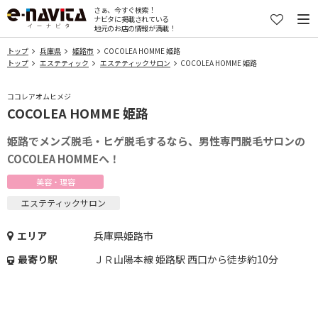
さぁ、今すぐ検索！
ナビタに掲載されている
地元のお店の情報が満載！
トップ
兵庫県
姫路市
COCOLEA HOMME 姫路
トップ
エステティック
エステティックサロン
COCOLEA HOMME 姫路
ココレアオムヒメジ
COCOLEA HOMME 姫路
姫路でメンズ脱毛・ヒゲ脱毛するなら、男性専門脱毛サロンの
COCOLEA HOMMEへ！
美容・理容
エステティックサロン
エリア
兵庫県姫路市
最寄り駅
ＪＲ山陽本線 姫路駅 西口から徒歩約10分